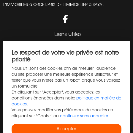
L'IMMOBILIER à ORCET, PRIX DE L'IMMOBILIER à SAYAT.
Liens utiles
Acheter
Le respect de votre vie privée est notre
Vendre
priorité
Estimation
Nous utilisons des cookies afin de mesurer l'audience
Programme neuf
du site, proposer une meilleure expérience utilisateur et
Immo Pro
tester que vous n'êtes pas un robot lorsque vous validez
Trouver un agent
un formulaire.
En cliquant sur "Accepter", vous acceptez les
Blog
conditions énoncées dans notre
politique en matière de
Contact
cookies
.
Vous pouvez modifier vos préférences de cookies en
Recrutement
cliquant sur "Choisir" ou
continuer sans accepter.
Plan du site
Mentions légales
Accepter