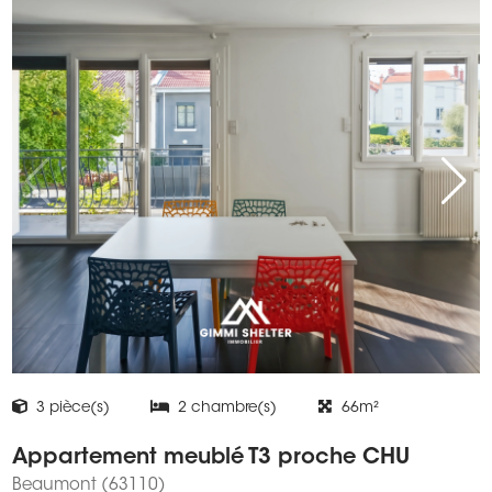
3 pièce(s)
2 chambre(s)
66m²
Appartement meublé T3 proche CHU
Beaumont (63110)