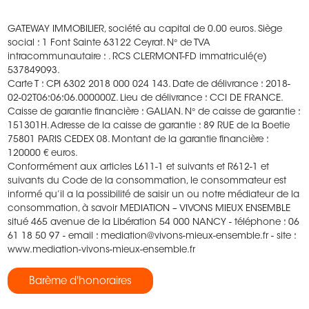
GATEWAY IMMOBILIER, société au capital de 0.00 euros.
Siège
social : 1 Font Sainte 63122 Ceyrat.
N° de TVA
intracommunautaire : .
RCS CLERMONT-FD immatriculé(e)
537849093.
Carte T : CPI 6302 2018 000 024 143.
Date de délivrance : 2018-
02-02T06:06:06.000000Z.
Lieu de délivrance : CCI DE FRANCE.
Caisse de garantie financière : GALIAN.
N° de caisse de garantie :
151301H.
Adresse de la caisse de garantie : 89 RUE de la Boetie
75801 PARIS CEDEX 08.
Montant de la garantie financière :
120000 € euros.
Conformément aux articles L611-1 et suivants et R612-1 et
suivants du Code de la consommation, le consommateur est
informé qu’il a la possibilité de saisir un ou notre médiateur de la
consommation, à savoir MEDIATION – VIVONS MIEUX ENSEMBLE
situé 465 avenue de la Libération 54 000 NANCY - téléphone : 06
61 18 50 97 - email : mediation@vivons-mieux-ensemble.fr - site :
www.mediation-vivons-mieux-ensemble.fr
Barème d'honoraires