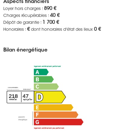
Aspects financiers
890 €
Loyer hors charges :
40 €
Charges récupérables :
1 700 €
Dépôt de garantie :
€
0 €
Honoraires :
dont honoraires d'état des lieux
Bilan énergétique
logement extrêmement performant
consommation
émissions*
(énergie primaire)
218
47
²
²
kWh/m
/an
kgCO
/m
/an
2
passoire
énergétique
logement extrêmement peu performant