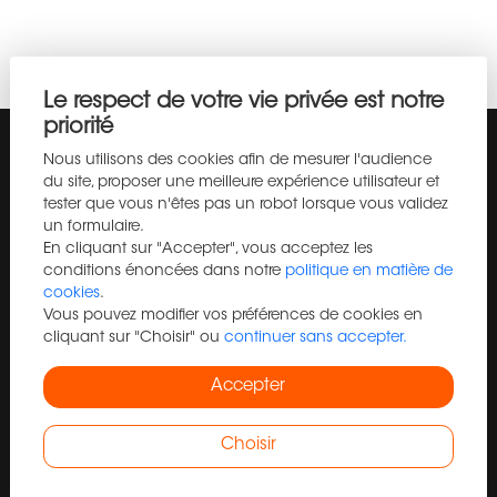
Le respect de votre vie privée est notre
priorité
Nous utilisons des cookies afin de mesurer l'audience
du site, proposer une meilleure expérience utilisateur et
GATEWAY IMMOBILIER
tester que vous n'êtes pas un robot lorsque vous validez
un formulaire.
GATEWAY IMMOBILIER vous présente son site internet immobilier
En cliquant sur "Accepter", vous acceptez les
et vous propose de vous accompagner dans vos projets
conditions énoncées dans notre
politique en matière de
immobiliers à Auvergne-Rhône-Alpes, Immobilier à Aurillac :
cookies
.
authenticité, qualité de vie et opportunités au cœur du Cantal,
Vous pouvez modifier vos préférences de cookies en
Immobilier à Clermont-Ferrand : investir et vivre au cœur de
cliquant sur "Choisir" ou
continuer sans accepter.
l’Auvergne, Immobilier à Lyon : dynamisme métropolitain,
patrimoine et opportunités d’investissement, Immobilier à
Accepter
Montluçon : accessibilité, patrimoine et opportunités au cœur
de l’Allier, Immobilier à Riom : patrimoine, qualité de vie et
Choisir
opportunités aux portes de Clermont-Ferrand, Immobilier à Vichy
: élégance thermale, qualité de vie et opportunités immobilières,