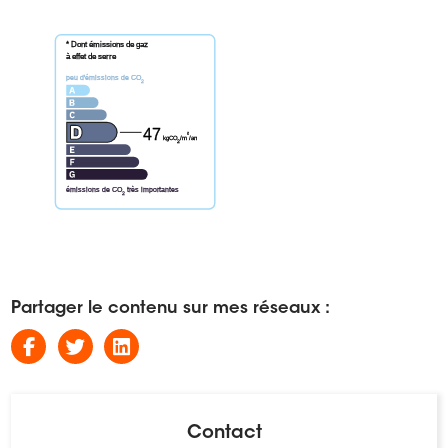
* Dont émissions de gaz
à effet de serre
peu d'émissions de CO
2
47
²
kgCO
/m
/an
2
émissions de CO
très importantes
2
Partager le contenu sur mes réseaux :
Contact