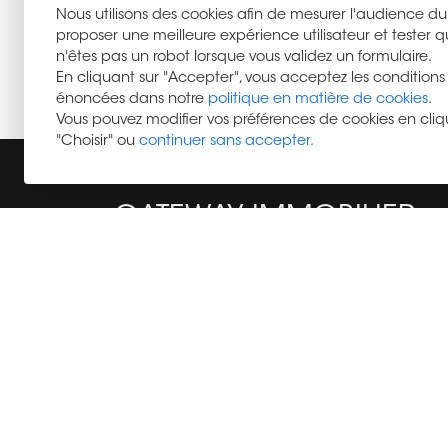
Nous utilisons des cookies afin de mesurer l'audience du 
proposer une meilleure expérience utilisateur et tester 
n'êtes pas un robot lorsque vous validez un formulaire.
En cliquant sur "Accepter", vous acceptez les conditions
énoncées dans notre
politique en matière de cookies
.
Vous pouvez modifier vos préférences de cookies en cliq
"Choisir" ou
continuer sans accepter.
GATEWAY IMMOBILIER
GATEWAY IMMOBILIER vous présente son s
internet immobilier et vous propose de v
accompagner dans vos projets immobilier
Auvergne-Rhône-Alpes, Immobilier à Aurilla
authenticité, qualité de vie et opportunités
cœur du Cantal, Immobilier à Clermont-Ferran
investir et vivre au cœur de l’Auvergne, Immobi
à Lyon : dynamisme métropolitain, patrimoine