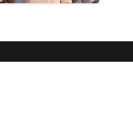
annonces
dre à Clermont-ferrand
dre à Clermont-ferrand
ionnel à louer à Clermont-ferrand
ionnel à vendre à Riom
ndre à Royat
Saint-georges-sur-allier
onnel à louer à Creuzier-le-neuf