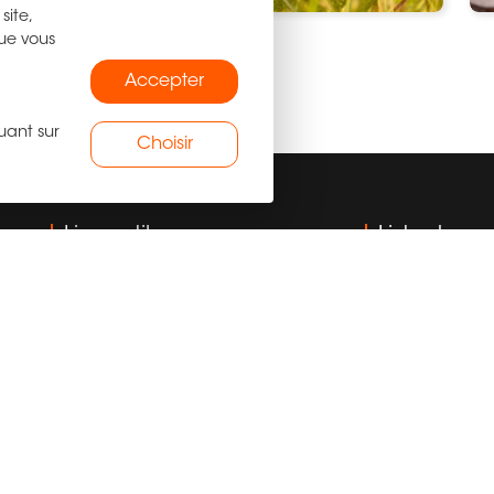
site,
que vous
Accepter
uant sur
Choisir
Liens utiles
Liste des 
Acheter
Appartement à ven
ite
Vendre
Appartement à ven
ous
Estimation
Immobilier profess
s à
c :
Programme neuf
Immobilier profess
 au
Immo Pro
Appartement à ve
d :
Trouver un agent
Terrain à vendre à 
lier
Blog
Immobilier professi
 et