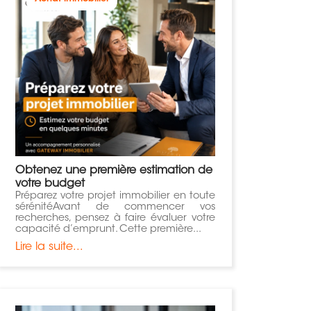
Obtenez une première estimation de
votre budget
​Préparez votre projet immobilier en toute
sérénitéAvant de commencer vos
recherches, pensez à faire évaluer votre
capacité d’emprunt. Cette première...
Lire la suite...