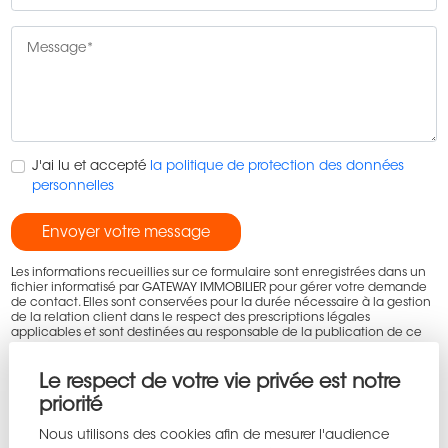
J'ai lu et accepté
la politique de protection des données
personnelles
Envoyer votre message
Les informations recueillies sur ce formulaire sont enregistrées dans un
fichier informatisé par GATEWAY IMMOBILIER pour gérer votre demande
de contact. Elles sont conservées pour la durée nécessaire à la gestion
de la relation client dans le respect des prescriptions légales
applicables et sont destinées au responsable de la publication de ce
site : GATEWAY IMMOBILIER.
Conformément à la loi « informatique et libertés », vous pouvez exercer
votre droit d'accès aux données vous concernant et les faire rectifier
Le respect de votre vie privée est notre
en contactant GATEWAY IMMOBILIER contact@gateway-immobilier.com
priorité
ou en utilisant
ce formulaire
. Nous vous informons de l’existence de la
liste d'opposition au démarchage téléphonique « Bloctel », sur laquelle
Nous utilisons des cookies afin de mesurer l'audience
vous pouvez vous inscrire ici :
https://www.bloctel.gouv.fr/