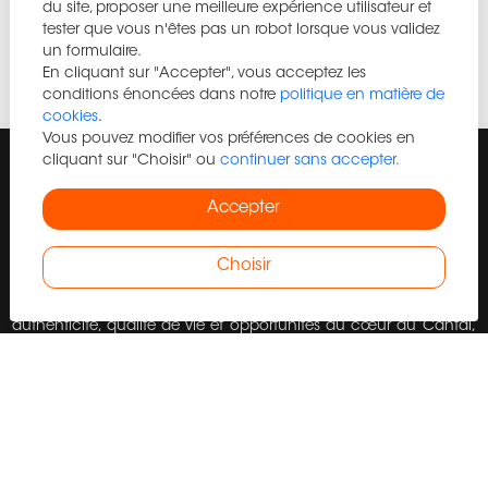
du site, proposer une meilleure expérience utilisateur et
tester que vous n'êtes pas un robot lorsque vous validez
un formulaire.
En cliquant sur "Accepter", vous acceptez les
conditions énoncées dans notre
politique en matière de
cookies
.
Vous pouvez modifier vos préférences de cookies en
cliquant sur "Choisir" ou
continuer sans accepter.
GATEWAY IMMOBILIER
Accepter
GATEWAY IMMOBILIER vous présente son site internet immobilier
Choisir
et vous propose de vous accompagner dans vos projets
immobiliers à Auvergne-Rhône-Alpes, Immobilier à Aurillac :
authenticité, qualité de vie et opportunités au cœur du Cantal,
Immobilier à Clermont-Ferrand : investir et vivre au cœur de
l’Auvergne, Immobilier à Lyon : dynamisme métropolitain,
patrimoine et opportunités d’investissement, Immobilier à
Montluçon : accessibilité, patrimoine et opportunités au cœur
de l’Allier, Immobilier à Riom : patrimoine, qualité de vie et
opportunités aux portes de Clermont-Ferrand, Immobilier à Vichy