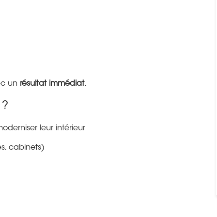
ec un
résultat immédiat
.
 ?
oderniser leur intérieur
s, cabinets)