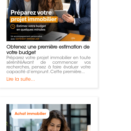
Obtenez une première estimation de
votre budget
​Préparez votre projet immobilier en toute
sérénitéAvant de commencer vos
recherches, pensez à faire évaluer votre
capacité d’emprunt. Cette première...
Lire la suite...
Achat immobilier