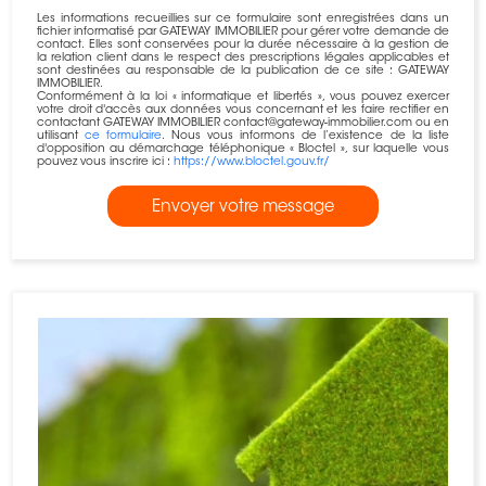
Les informations recueillies sur ce formulaire sont enregistrées dans un
fichier informatisé par GATEWAY IMMOBILIER pour gérer votre demande de
contact. Elles sont conservées pour la durée nécessaire à la gestion de
la relation client dans le respect des prescriptions légales applicables et
sont destinées au responsable de la publication de ce site : GATEWAY
IMMOBILIER.
Conformément à la loi « informatique et libertés », vous pouvez exercer
votre droit d'accès aux données vous concernant et les faire rectifier en
contactant GATEWAY IMMOBILIER contact@gateway-immobilier.com ou en
utilisant
ce formulaire
. Nous vous informons de l’existence de la liste
d'opposition au démarchage téléphonique « Bloctel », sur laquelle vous
pouvez vous inscrire ici :
https://www.bloctel.gouv.fr/
Envoyer votre message