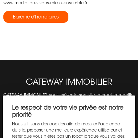
www.mediation-vivons-mieux-ensemble.fr
Barème d'honoraires
GATEWAY IMMOBILIER
GATEWAY IMMOBILIER vous présente son site internet immobilier
et vous propose de vous accompagner dans vos projets
Le respect de votre vie privée est notre
immobiliers à Auvergne-Rhône-Alpes, Immobilier à Aurillac :
priorité
authenticité, qualité de vie et opportunités au cœur du Cantal,
Immobilier à Clermont-Ferrand : investir et vivre au cœur de
Nous utilisons des cookies afin de mesurer l'audience
l’Auvergne, Immobilier à Lyon : dynamisme métropolitain,
du site, proposer une meilleure expérience utilisateur et
patrimoine et opportunités d’investissement, Immobilier à
tester que vous n'êtes pas un robot lorsque vous validez