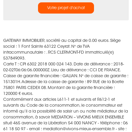
Votre projet d'achat
GATEWAY IMMOBILIER, société au capital de 0.00 euros.
Siège
social : 1 Font Sainte 63122 Ceyrat.
N° de TVA
intracommunautaire : .
RCS CLERMONT-FD immatriculé(e)
537849093.
Carte T : CPI 6302 2018 000 024 143.
Date de délivrance : 2018-
02-02T06:06:06.000000Z.
Lieu de délivrance : CCI DE FRANCE.
Caisse de garantie financière : GALIAN.
N° de caisse de garantie :
151301H.
Adresse de la caisse de garantie : 89 RUE de la Boetie
75801 PARIS CEDEX 08.
Montant de la garantie financière :
120000 € euros.
Conformément aux articles L611-1 et suivants et R612-1 et
suivants du Code de la consommation, le consommateur est
informé qu’il a la possibilité de saisir un ou notre médiateur de la
consommation, à savoir MEDIATION – VIVONS MIEUX ENSEMBLE
situé 465 avenue de la Libération 54 000 NANCY - téléphone : 06
61 18 50 97 - email : mediation@vivons-mieux-ensemble.fr - site :