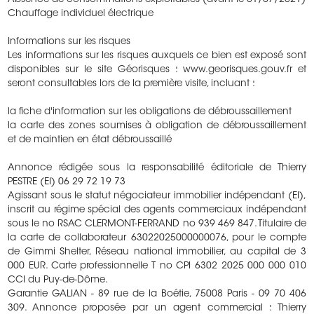
Absence de consommations exploitables (avant le 01/07/2021)
Chauffage individuel électrique
Informations sur les risques
Les informations sur les risques auxquels ce bien est exposé sont
disponibles sur le site Géorisques : www.georisques.gouv.fr et
seront consultables lors de la première visite, incluant :
la fiche d'information sur les obligations de débroussaillement
la carte des zones soumises à obligation de débroussaillement
et de maintien en état débroussaillé
Annonce rédigée sous la responsabilité éditoriale de Thierry
PESTRE (EI) 06 29 72 19 73
Agissant sous le statut négociateur immobilier indépendant (EI),
inscrit au régime spécial des agents commerciaux indépendant
sous le no RSAC CLERMONT-FERRAND no 939 469 847. Titulaire de
la carte de collaborateur 63022025000000076, pour le compte
de Gimmi Shelter, Réseau national immobilier, au capital de 3
000 EUR. Carte professionnelle T no CPI 6302 2025 000 000 010
CCI du Puy-de-Dôme.
Garantie GALIAN - 89 rue de la Boétie, 75008 Paris - 09 70 406
309. Annonce proposée par un agent commercial : Thierry