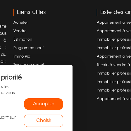
Liens utiles
Liste des 
Acheter
Appartement à ven
ite
Vendre
Appartement à ven
ous
Estimation
Immobilier profess
s à
c :
Programme neuf
Immobilier profess
 au
Immo Pro
Appartement à ve
d :
Trouver un agent
Terrain à vendre à 
lier
Blog
Immobilier professi
 et
priorité
Contact
Immobilier professi
r à
site,
 et
Recrutement
Immobilier profes
que vous
Riom
Plan du site
Appartement à ve
aux
Accepter
Mentions légales
y :
Barème d'honoraires
uant sur
ités
Choisir
y :