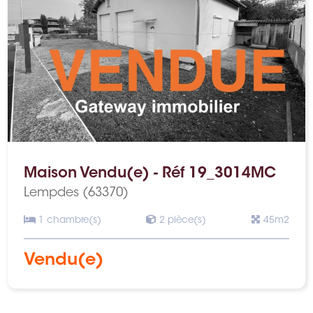
Maison Vendu(e) - Réf 19_3014MC
Lempdes (63370)
1 chambre(s)
2 pièce(s)
45m2
Vendu(e)