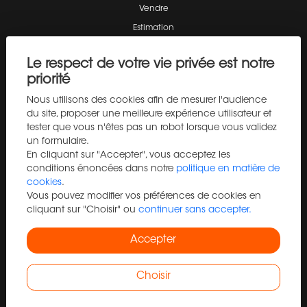
Vendre
Estimation
Programme neuf
Le respect de votre vie privée est notre
Immo Pro
priorité
Trouver un agent
Nous utilisons des cookies afin de mesurer l'audience
Blog
du site, proposer une meilleure expérience utilisateur et
Contact
tester que vous n'êtes pas un robot lorsque vous validez
un formulaire.
Recrutement
En cliquant sur "Accepter", vous acceptez les
Plan du site
conditions énoncées dans notre
politique en matière de
Mentions légales
cookies
.
Vous pouvez modifier vos préférences de cookies en
Barème d'honoraires
cliquant sur "Choisir" ou
continuer sans accepter.
Accepter
Liste des annonces
Appartement à vendre à Clermont-ferrand
Choisir
Appartement à vendre à Clermont-ferrand
Immobilier professionnel à louer à Clermont-ferrand