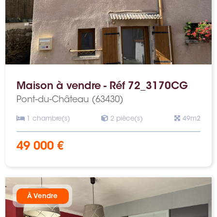
Maison à vendre - Réf 72_3170CG
Pont-du-Château (63430)
1 chambre(s)
2 pièce(s)
49m2
49 000 €
À Vendre