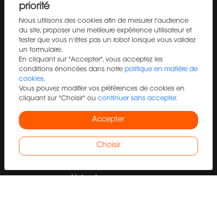
Acheter
priorité
Vendre
Nous utilisons des cookies afin de mesurer l'audience
Estimation
du site, proposer une meilleure expérience utilisateur et
tester que vous n'êtes pas un robot lorsque vous validez
Programme neuf
un formulaire.
Immo Pro
En cliquant sur "Accepter", vous acceptez les
Trouver un agent
conditions énoncées dans notre
politique en matière de
cookies
.
Blog
Vous pouvez modifier vos préférences de cookies en
Contact
cliquant sur "Choisir" ou
continuer sans accepter.
Recrutement
Accepter
Plan du site
Mentions légales
Choisir
Barème d'honoraires
Liste des annonces
Appartement à vendre à Clermont-ferrand
Appartement à vendre à Clermont-ferrand