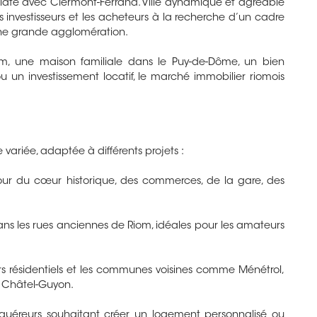
diate avec Clermont-Ferrand. Ville dynamique et agréable
s, les investisseurs et les acheteurs à la recherche d’un cadre
une grande agglomération.
, une maison familiale dans le Puy-de-Dôme, un bien
u un investissement locatif, le marché immobilier riomois
variée, adaptée à différents projets :
ur du cœur historique, des commerces, de la gare, des
ans les rues anciennes de Riom, idéales pour les amateurs
ers résidentiels et les communes voisines comme Ménétrol,
u Châtel-Guyon.
cquéreurs souhaitant créer un logement personnalisé ou